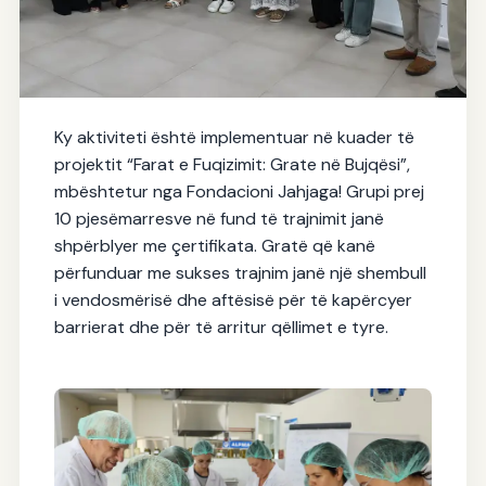
🌱IADK ka përfunduar trajnimin në
Ky aktiviteti është implementuar në kuader të
“Konzervimin e Pemëve dhe
projektit “Farat e Fuqizimit: Grate në Bujqësi”,
Perimeve” me gratë e komunitetit
mbështetur nga Fondacioni Jahjaga! Grupi prej
Serb edhe Egjiptian, të Komunes së
10 pjesëmarresve në fund të trajnimit janë
Klines🌱
shpërblyer me çertifikata. Gratë që kanë
03.02.2026
përfunduar me sukses trajnim janë një shembull
i vendosmërisë dhe aftësisë për të kapërcyer
barrierat dhe për të arritur qëllimet e tyre.