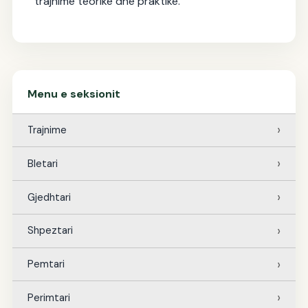
trajnime teorike dhe praktike.
Menu e seksionit
Trajnime
Bletari
Gjedhtari
Shpeztari
Pemtari
Perimtari