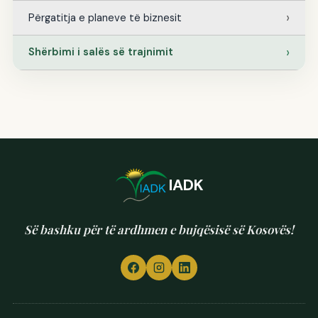
Përgatitja e planeve të biznesit
Shërbimi i salës së trajnimit
IADK
Së bashku për të ardhmen e bujqësisë së Kosovës!