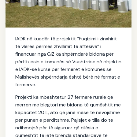
MBËSHTETËN FERMERËT E
IADK në kuadër të projektit “Fuqizimi i zinxhirit
KOMUNËS SË VUSHTRRIS DHE
të vlerës përmes zhvillimit të aftësive” i
MALISHEVËS ME BIDONA PËR
financuar nga GIZ ka shpërndarë bidona për
QUMËSHT
përfituesin e komunës së Vushtrrise në objektin
03.01.2026
e IADK-së kurse për fermerët e komunës së
Malishevës shpërndarja është bërë në fermat e
fermerve.
Projekti ka mbështetur 27 fermerë ruralë që
merren me blegtori me bidona të qumështit me
kapacitet 20 L, ato që janë mëse të nevojshme
për punën e përditshme. Pajisjet e tilla do të
ndihmojnë për të siguruar që cilësia e
qumështit të jetë brenda standardeve të