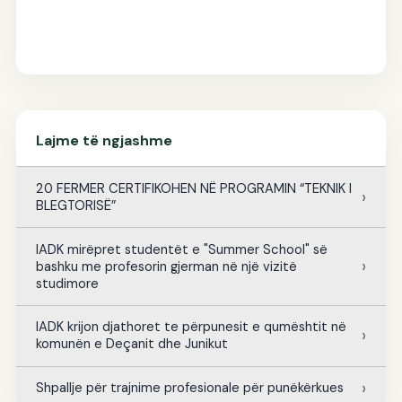
Lajme të ngjashme
20 FERMER CERTIFIKOHEN NË PROGRAMIN “TEKNIK I
BLEGTORISË”
IADK mirëpret studentët e "Summer School" së
bashku me profesorin gjerman në një vizitë
studimore
IADK krijon djathoret te përpunesit e qumështit në
komunën e Deçanit dhe Junikut
Shpallje për trajnime profesionale për punëkërkues