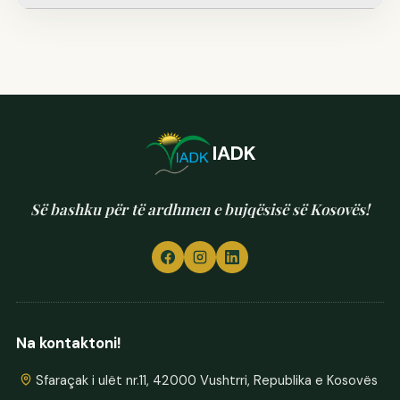
IADK
Së bashku për të ardhmen e bujqësisë së Kosovës!
Na kontaktoni!
Sfaraçak i ulët nr.11, 42000 Vushtrri, Republika e Kosovës