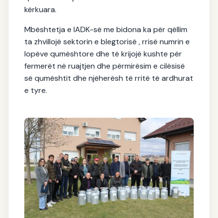
kërkuara.
Mbështetja e IADK-së me bidona ka për qëllim
ta zhvillojë sektorin e blegtorisë , rrisë numrin e
lopëve qumështore dhe të krijojë kushte për
fermerët në ruajtjen dhe përmirësim e cilësisë
së qumështit dhe njëherësh të rritë të ardhurat
e tyre.