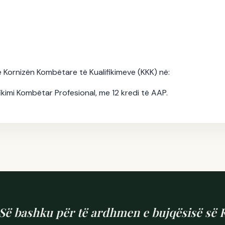
e suksesit!
ë Kornizën Kombëtare të Kualifikimeve (KKK) në:
ualifikimi Kombëtar Profesional, me 12 kredi të AAP.
Së bashku për të ardhmen e bujqësisë së 