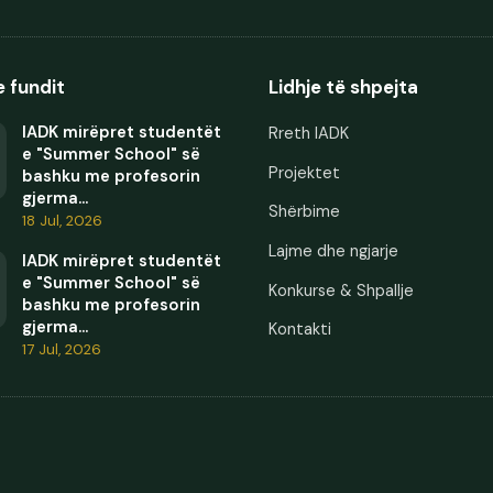
e fundit
Lidhje të shpejta
IADK mirëpret studentët
Rreth IADK
e "Summer School" së
Projektet
bashku me profesorin
gjerma...
Shërbime
18 Jul, 2026
Lajme dhe ngjarje
IADK mirëpret studentët
e "Summer School" së
Konkurse & Shpallje
bashku me profesorin
gjerma...
Kontakti
17 Jul, 2026
.