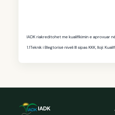
🎓 IADK vazhdon rrugën 
IADK riakreditohet me kualifikimin e aprovuar n
25.12.2025
1.1Teknik i Blegtorisë niveli III sipas KKK, lloji: K
IADK