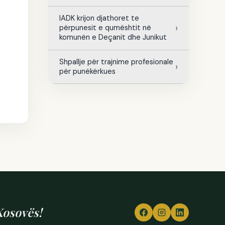
IADK krijon djathoret te
përpunesit e qumështit në
komunën e Deçanit dhe Junikut
Shpallje për trajnime profesionale
për punëkërkues
Kosovës!