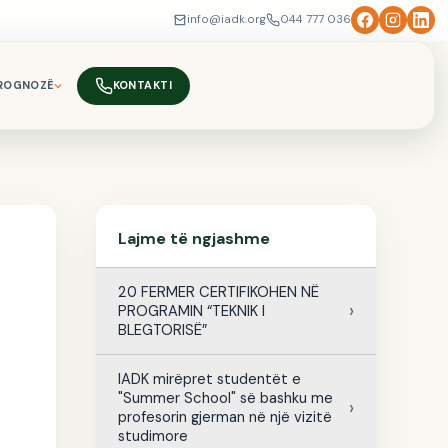
info@iadk.org
044 777 036
ROGNOZË
KONTAKTI
Lajme të ngjashme
20 FERMER CERTIFIKOHEN NË
PROGRAMIN “TEKNIK I
BLEGTORISË”
IADK mirëpret studentët e
"Summer School" së bashku me
profesorin gjerman në një vizitë
studimore