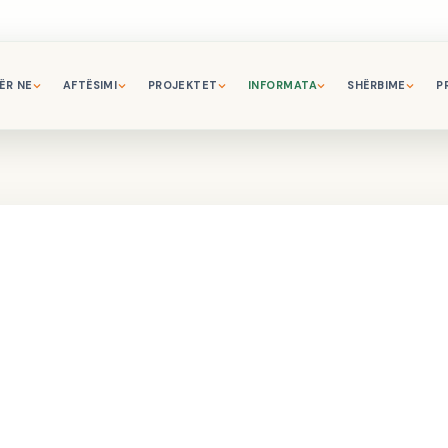
ËR NE
AFTËSIMI
PROJEKTET
INFORMATA
SHËRBIME
P