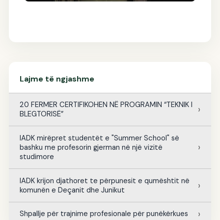
Lajme të ngjashme
20 FERMER CERTIFIKOHEN NË PROGRAMIN “TEKNIK I
BLEGTORISË”
IADK mirëpret studentët e "Summer School" së
bashku me profesorin gjerman në një vizitë
studimore
IADK krijon djathoret te përpunesit e qumështit në
komunën e Deçanit dhe Junikut
Shpallje për trajnime profesionale për punëkërkues