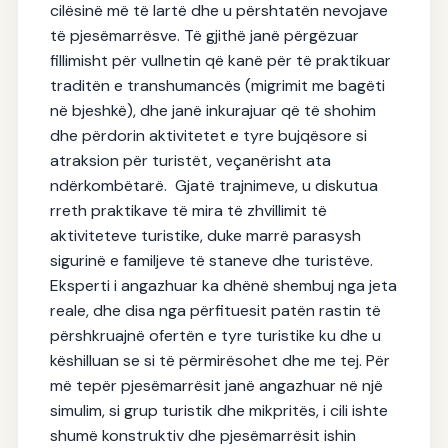
cilësinë më të lartë dhe u përshtatën nevojave
të pjesëmarrësve. Të gjithë janë përgëzuar
fillimisht për vullnetin që kanë për të praktikuar
traditën e transhumancës (migrimit me bagëti
në bjeshkë), dhe janë inkurajuar që të shohim
dhe përdorin aktivitetet e tyre bujqësore si
atraksion për turistët, veçanërisht ata
ndërkombëtarë.
Gjatë trajnimeve, u diskutua
rreth praktikave të mira të zhvillimit të
aktiviteteve turistike, duke marrë parasysh
sigurinë e familjeve të staneve dhe turistëve.
Eksperti i angazhuar ka dhënë shembuj nga jeta
reale, dhe disa nga përfituesit patën rastin të
përshkruajnë ofertën e tyre turistike ku dhe u
këshilluan se si të përmirësohet dhe me tej. Për
më tepër pjesëmarrësit janë angazhuar në një
simulim, si grup turistik dhe mikpritës, i cili ishte
shumë konstruktiv dhe pjesëmarrësit ishin