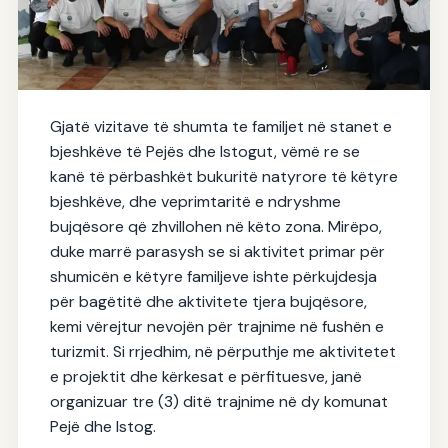
PEJA & ISTOG
Gjatë vizitave të shumta te familjet në stanet e
Përmirësimi i shërbimeve turistike në
bjeshkëve të Pejës dhe Istogut, vëmë re se
stanet e bjeshkëve të Pejës dhe Istogut
kanë të përbashkët bukuritë natyrore të këtyre
16.07.2025
bjeshkëve, dhe veprimtaritë e ndryshme
bujqësore që zhvillohen në këto zona. Mirëpo,
duke marrë parasysh se si aktivitet primar për
shumicën e këtyre familjeve ishte përkujdesja
për bagëtitë dhe aktivitete tjera bujqësore,
kemi vërejtur nevojën për trajnime në fushën e
turizmit. Si rrjedhim, në përputhje me aktivitetet
e projektit dhe kërkesat e përfituesve, janë
organizuar tre (3) ditë trajnime në dy komunat
Pejë dhe Istog.