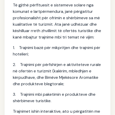
Të gjithë përfituesit e sistemeve solare nga
komunat e lartpërmendura, janë përgatitur
profesionalisht për ofrimin e shërbimeve sa më
kualitative të turizmit. Ata janë udhëzuar dhe
këshilluar rreth zhvillimit të ofertës turistike dhe
kanë mbajtur trajnime mbi tri temat në vijim:
1.
Trajnimi bazë për mikpritjen dhe trajnimi për
hotelieri;
2.
Trajnimi për përfshirjen e aktiviteteve rurale
në ofertën e turizmit (kalërim, mbledhjen e
kërpudhave, dhe Bimëve Mjekësore Aromatike
dhe produkteve blegtorale;
3.
Trajnimi mbi paketimin e produkteve dhe
shërbimeve turistike.
Trajnimet ishin interaktive, ato u përgatitën me