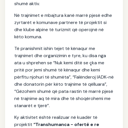
shumë aktiv.
Në trajnimet e mbajtura kanë marrë pjesë edhe
zyrtarët e komunave partnere të projektit si
dhe klube alpine të turizmit që operojnë në
këto komuna.
Të pranishmit ishin tejet të kënaqur me
trajnimet dhe organizimin e tyre, ku disa nga
ata u shprehen se “Nuk kemi ditë se çka me
pritë por jemi shumë të kënaqur dhe kemi
përfitu njohuri të shumëta”, “Falënderoj IADK-në
dhe donatorin për këto trajnime të qëlluara”,
“Gëzohem shumë që pata rastin të marrë pjesë
në trajnime aq të mira dhe të shoqërohemi me
stanarët e tjerë”.
Ky aktivitet është realizuar në kuadër të
projektit
“Transhumanca - ofertë e re