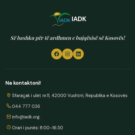
IADK
Së bashku për të ardhmen e bujqësisë së Kosovës!
Na kontaktoni!
Sfaraçak i ulët nr.11, 42000 Vushtrri, Republika e Kosovës
044 777 036
info@iadk.org
Orari i punës: 8:00–16:30