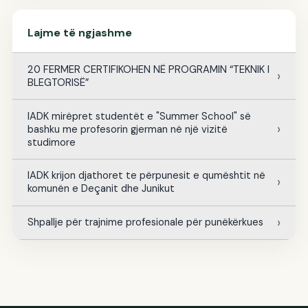
Lajme të ngjashme
20 FERMER CERTIFIKOHEN NË PROGRAMIN “TEKNIK I
BLEGTORISË”
IADK mirëpret studentët e "Summer School" së
bashku me profesorin gjerman në një vizitë
studimore
IADK krijon djathoret te përpunesit e qumështit në
komunën e Deçanit dhe Junikut
Shpallje për trajnime profesionale për punëkërkues