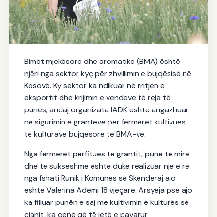
Sektori i bimëve mjekësore dhe
Bimët mjekësore dhe aromatike (BMA) është
aromatike (BMA) krijon vende pune
njëri nga sektor kyç për zhvillimin e bujqësisë në
për të rinjtë
Kosovë. Ky sektor ka ndikuar në rritjen e
19.03.2025
eksportit dhe krijimin e vendeve të reja të
punës, andaj organizata IADK është angazhuar
në sigurimin e granteve për fermerët kultivues
të kulturave bujqësore të BMA-ve.
Nga fermerët përfitues të grantit, punë të mirë
dhe të sukseshme është duke realizuar një e re
nga fshati Runik i Komunës së Skënderaj ajo
është Valerina Ademi 18 vjeçare. Arsyeja pse ajo
ka filluar punën e saj me kultivimin e kulturës së
cianit, ka qenë që të jetë e pavarur