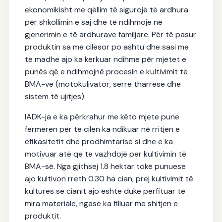
ekonomikisht me qëllim të sigurojë të ardhura
për shkollimin e saj dhe të ndihmojë në
gjenerimin e të ardhurave familjare. Për të pasur
produktin sa më cilësor po ashtu dhe sasi më
të madhe ajo ka kërkuar ndihmë për mjetet e
punës që e ndihmojnë procesin e kultivimit të
BMA-ve (motokulivator, serrë tharrëse dhe
sistem të ujitjes).
IADK-ja e ka përkrahur me këto mjete pune
fermeren për të cilën ka ndikuar në rritjen e
efikasitetit dhe prodhimtarisë si dhe e ka
motivuar atë që të vazhdojë për kultivimin të
BMA-së. Nga gjithsej 1.8 hektar tokë punuese
ajo kultivon rreth 0.30 ha cian, prej kultivimit të
kulturës së cianit ajo është duke përfituar të
mira materiale, ngase ka filluar me shitjen e
produktit.