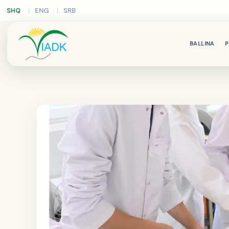
SHQ
ENG
SRB
BALLINA
P