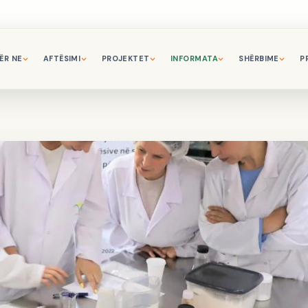
ËR NE
AFTËSIMI
PROJEKTET
INFORMATA
SHËRBIME
P