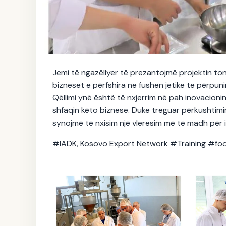
Project Spotlight
Jemi të ngazëllyer të prezantojmë projektin tonë
bizneset e përfshira në fushën jetike të përpuni
07.11.2025
Qëllimi ynë është të nxjerrim në pah inovacioni
shfaqin këto biznese. Duke treguar përkushtimin
synojmë të nxisim një vlerësim më të madh për i
#IADK, Kosovo Export Network #Training #f