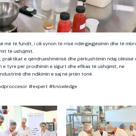
 më të fundit, i cili synon të rrisë ndërgjegjësimin dhe të mbr
mit të ushqimit.
n, praktikat e qëndrueshmërisë dhe përkushtimin ndaj cilësisë
 e tyre për prodhimin e sigurt dhe efikas të ushqimit, ne
ndustrinë dhe ndikimin e saj në jetën tonë.
oodproccesor #expert #knowledge