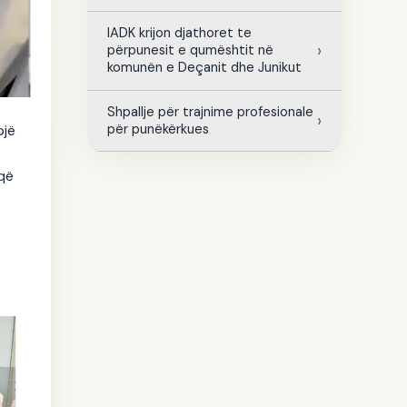
IADK krijon djathoret te
përpunesit e qumështit në
komunën e Deçanit dhe Junikut
Shpallje për trajnime profesionale
për punëkërkues
ojë
 që