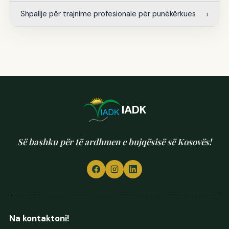
Shpallje për trajnime profesionale për punëkërkues
IADK
Së bashku për të ardhmen e bujqësisë së Kosovës!
Na kontaktoni!