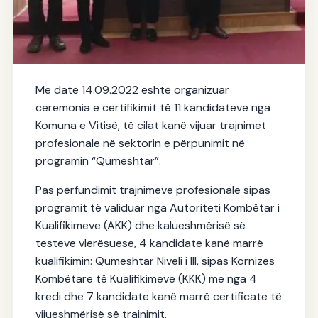
VITIA
Me datë 14.09.2022 është organizuar
IADK certifikon kandidatet nga
ceremonia e certifikimit të 11 kandidateve nga
Komuna e Vitisë
Komuna e Vitisë, të cilat kanë vijuar trajnimet
21.09.2025
profesionale në sektorin e përpunimit në
programin “Qumështar”.
Pas përfundimit trajnimeve profesionale sipas
programit të validuar nga Autoriteti Kombëtar i
Kualifikimeve (AKK) dhe kalueshmërisë së
testeve vlerësuese, 4 kandidate kanë marrë
kualifikimin: Qumështar Niveli i III, sipas Kornizes
Kombëtare të Kualifikimeve (KKK) me nga 4
kredi dhe 7 kandidate kanë marrë certificate të
vijueshmërisë së trajnimit.