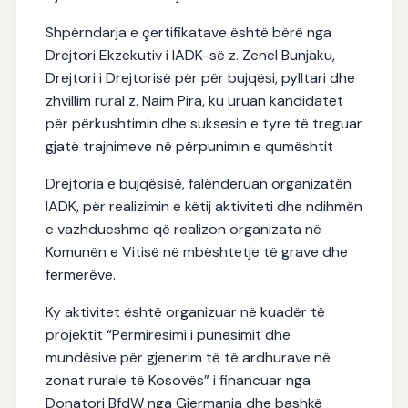
Shpërndarja e çertifikatave është bërë nga
Drejtori Ekzekutiv i IADK-së z. Zenel Bunjaku,
Drejtori i Drejtorisë për për bujqësi, pylltari dhe
zhvillim rural z. Naim Pira, ku uruan kandidatet
për përkushtimin dhe suksesin e tyre të treguar
gjatë trajnimeve në përpunimin e qumështit
Drejtoria e bujqësisë, falënderuan organizatën
IADK, për realizimin e këtij aktiviteti dhe ndihmën
e vazhdueshme që realizon organizata në
Komunën e Vitisë në mbështetje të grave dhe
fermerëve.
Ky aktivitet është organizuar në kuadër të
projektit “Përmirësimi i punësimit dhe
mundësive për gjenerim të të ardhurave në
zonat rurale të Kosovës” i financuar nga
Donatori BfdW nga Gjermania dhe bashkë