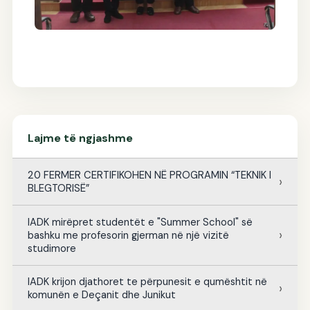
Lajme të ngjashme
20 FERMER CERTIFIKOHEN NË PROGRAMIN “TEKNIK I
BLEGTORISË”
IADK mirëpret studentët e "Summer School" së
bashku me profesorin gjerman në një vizitë
studimore
IADK krijon djathoret te përpunesit e qumështit në
komunën e Deçanit dhe Junikut