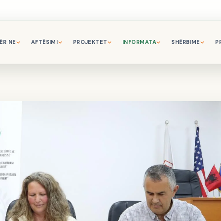
ËR NE
AFTËSIMI
PROJEKTET
INFORMATA
SHËRBIME
P